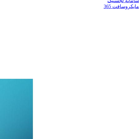
سامانه لجستیک
مایکروسافت 365